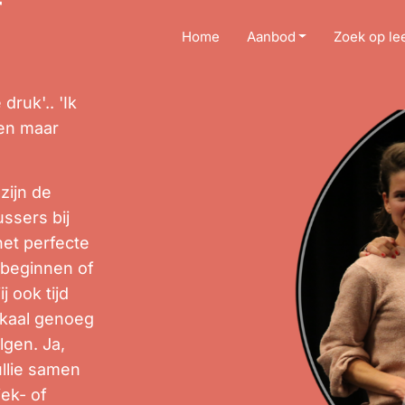
r
Home
Aanbod
Zoek op lee
 druk'.. 'Ik
ren maar
zijn de
ssers bij
het perfecte
 beginnen of
j ook tijd
ikaal genoeg
lgen. Ja,
ullie samen
ek- of