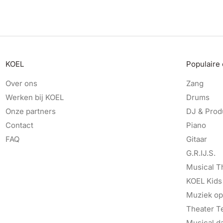
KOEL
Populaire
Over ons
Zang
Werken bij KOEL
Drums
Onze partners
DJ & Prod
Contact
Piano
FAQ
Gitaar
G.R.IJ.S.
Musical T
KOEL Kids
Muziek op
Theater T
Musical d