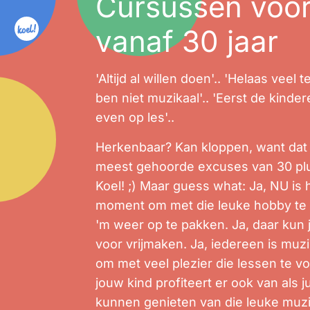
Cursussen voo
vanaf 30 jaar
'Altijd al willen doen'.. 'Helaas veel te
ben niet muzikaal'.. 'Eerst de kinde
even op les'..
Herkenbaar? Kan kloppen, want dat 
meest gehoorde excuses van 30 plu
Koel! ;) Maar guess what: Ja, NU is 
moment om met die leuke hobby te
'm weer op te pakken. Ja, daar kun ji
voor vrijmaken. Ja, iedereen is muz
om met veel plezier die lessen te vo
jouw kind profiteert er ook van als j
kunnen genieten van die leuke muzi