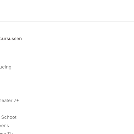
 cursussen
ucing
heater 7+
 Schoot
eens
ans 11+