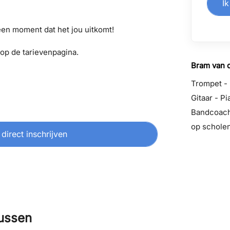
Ik
een moment dat het jou uitkomt!
op de tarievenpagina.
Bram van d
Trompet - 
Gitaar - Pi
Bandcoach
op schole
 direct inschrijven
sussen