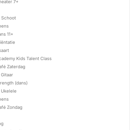
heater 7+
 Schoot
eens
ans 11+
ëntatie
kaart
cademy Kids Talent Class
afé Zaterdag
Gitaar
rength (dans)
 Ukelele
eens
afé Zondag
ng