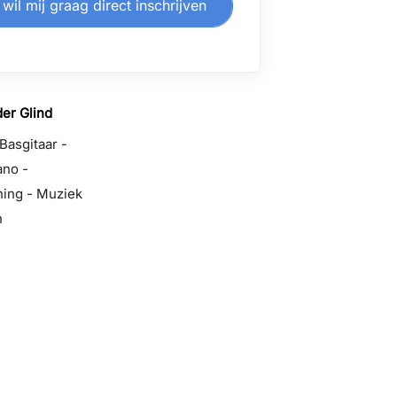
 wil mij graag direct inschrijven
er Glind
Basgitaar -
ano -
ing - Muziek
n