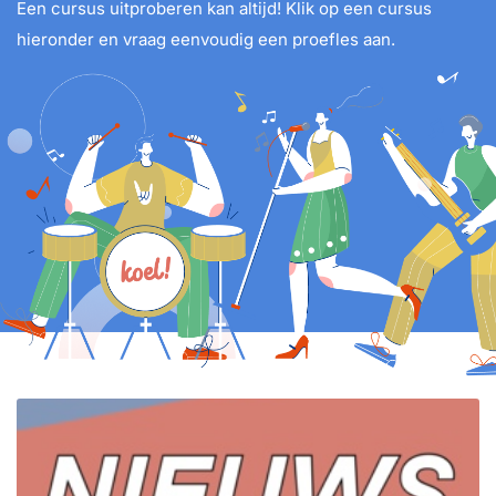
Een cursus uitproberen kan altijd! Klik op een cursus
hieronder en vraag eenvoudig een proefles aan.