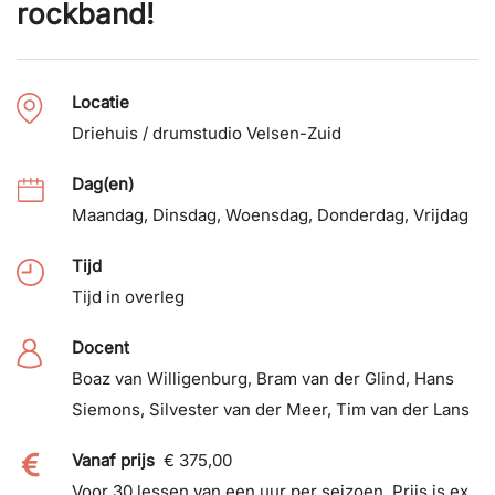
rockband!
Locatie
Driehuis / drumstudio Velsen-Zuid
Dag(en)
Maandag
,
Dinsdag
,
Woensdag
,
Donderdag
,
Vrijdag
Tijd
Tijd in overleg
Docent
Boaz van Willigenburg
,
Bram van der Glind
,
Hans
Siemons
,
Silvester van der Meer
,
Tim van der Lans
Vanaf prijs
€ 375,00
Voor 30 lessen van een uur per seizoen. Prijs is ex