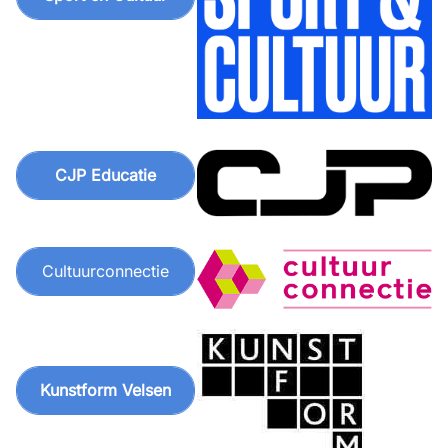
CJP Educatie
Cultuurconnectie
Kunstform Velsen