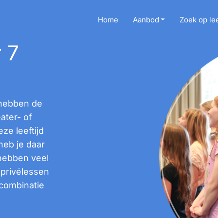
Home
Aanbod
Zoek op lee
 7
 hebben de
ater- of
ze leeftijd
heb je daar
 hebben veel
 privélessen
combinatie