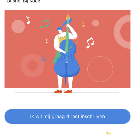
Tot snel Bij Koel!
Ik wil mij graag direct inschrijven