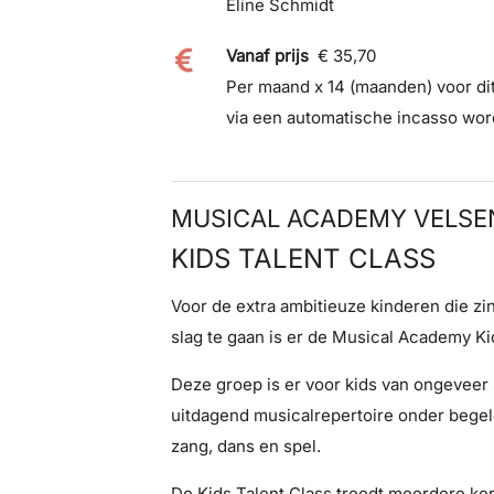
Eline Schmidt
Vanaf prijs
€ 35,70
Per maand x 14 (maanden) voor dit
via een automatische incasso wor
MUSICAL ACADEMY VELSEN 
KIDS TALENT CLASS
Voor de extra ambitieuze kinderen die z
slag te gaan is er de Musical Academy Ki
Deze groep is er voor kids van ongeveer 8
uitdagend musicalrepertoire onder begel
zang, dans en spel.
De Kids Talent Class treedt meerdere ke