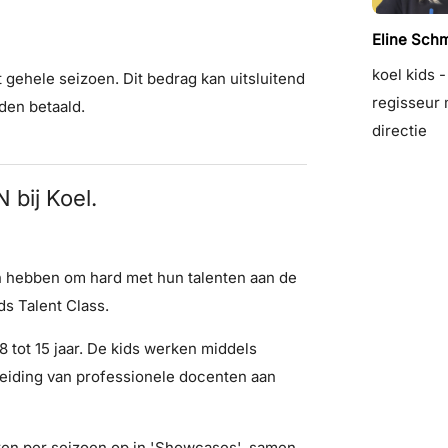
Eline Schm
koel kids -
 gehele seizoen. Dit bedrag kan uitsluitend
regisseur 
den betaald.
directie
bij Koel.
in hebben om hard met hun talenten aan de
ds Talent Class.
 tot 15 jaar. De kids werken middels
eiding van professionele docenten aan
ren per seizoen op in 'Showcases', samen