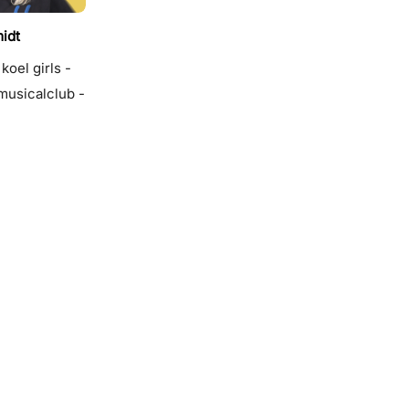
idt
 koel girls -
musicalclub -