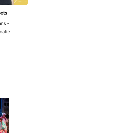
ots
ns -
catie