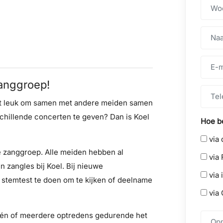
zanggroep!
j het leuk om samen met andere meiden samen
chillende concerten te geven? Dan is Koel
Hoe be
via 
ge zanggroep. Alle meiden hebben al
via 
 zangles bij Koel. Bij nieuwe
via 
temtest te doen om te kijken of deelname
via 
 één of meerdere optredens gedurende het