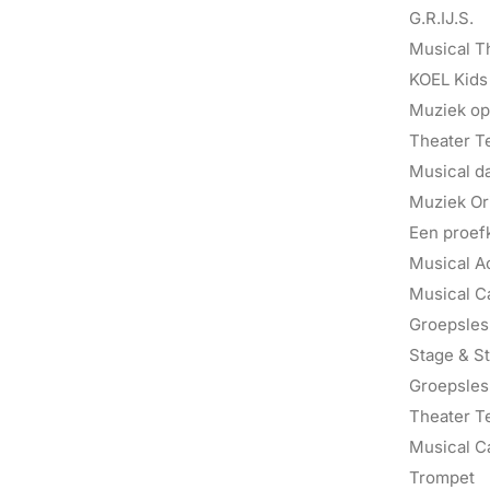
G.R.IJ.S.
Musical T
KOEL Kids
Muziek op
Theater T
Musical d
Muziek Ori
Een proef
Musical A
Musical C
Groepsles 
Stage & St
Groepsles
Theater T
Musical C
Trompet