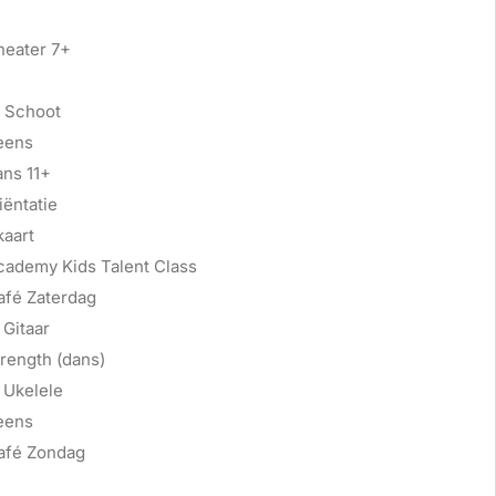
heater 7+
 Schoot
eens
ans 11+
ëntatie
kaart
cademy Kids Talent Class
afé Zaterdag
Gitaar
rength (dans)
 Ukelele
eens
afé Zondag