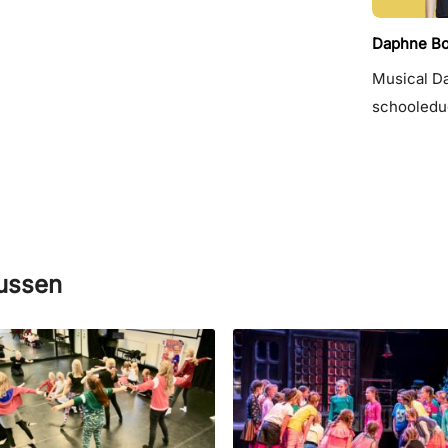
Daphne Bo
Musical Da
schooledu
sussen