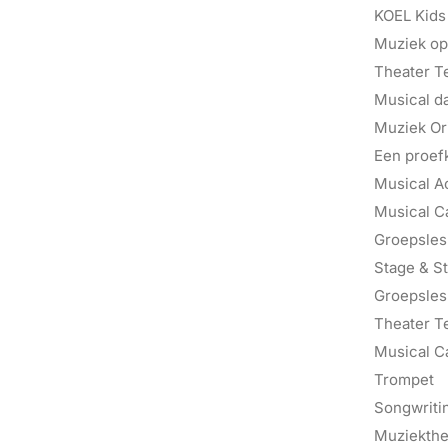
G.R.IJ.S.
Musical T
KOEL Kids
Muziek op
Theater T
Musical d
Muziek Ori
Een proef
Musical A
Musical C
Groepsles 
Stage & St
Groepsles
Theater T
Musical C
Trompet