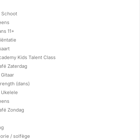
heater 7+
 Schoot
eens
ans 11+
ëntatie
kaart
cademy Kids Talent Class
afé Zaterdag
Gitaar
rength (dans)
 Ukelele
eens
afé Zondag