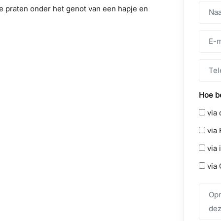
e praten onder het genot van een hapje en
Hoe be
via 
via 
via 
via 