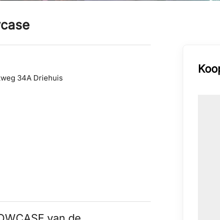
wcase
Koop
kweg 34A Driehuis
SHOWCASE van de