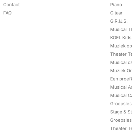
Contact
Piano
FAQ
Gitaar
G.R.IJ.S.
Musical T
KOEL Kids
Muziek op
Theater T
Musical d
Muziek Ori
Een proef
Musical A
Musical C
Groepsles 
Stage & St
Groepsles
Theater T