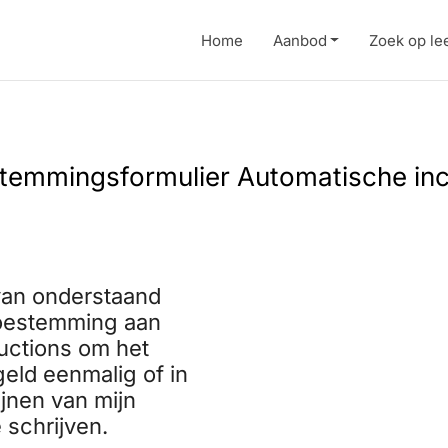
Home
Aanbod
Zoek op lee
temmingsformulier Automatische in
 van onderstaand
 toestemming aan
ductions om het
eld eenmalig of in
jnen van mijn
 schrijven.