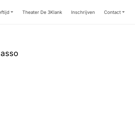
ftijd
Theater De 3Klank
Inschrijven
Contact
casso