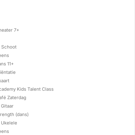
heater 7+
 Schoot
eens
ans 11+
ëntatie
kaart
cademy Kids Talent Class
afé Zaterdag
Gitaar
rength (dans)
 Ukelele
eens