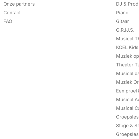
Onze partners
DJ & Prod
Contact
Piano
FAQ
Gitaar
G.R.IJ.S.
Musical T
KOEL Kids
Muziek op
Theater T
Musical d
Muziek Ori
Een proef
Musical A
Musical C
Groepsles 
Stage & St
Groepsles