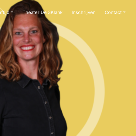
ftijd
Theater De 3Klank
Inschrijven
Contact