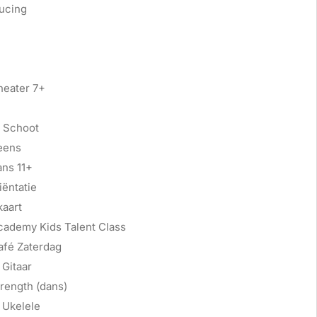
ucing
heater 7+
 Schoot
eens
ans 11+
ëntatie
kaart
cademy Kids Talent Class
afé Zaterdag
Gitaar
rength (dans)
 Ukelele