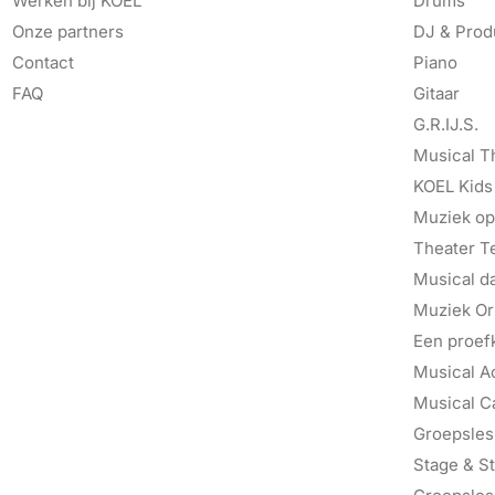
Werken bij KOEL
Drums
Onze partners
DJ & Prod
Contact
Piano
FAQ
Gitaar
G.R.IJ.S.
Musical T
KOEL Kids
Muziek op
Theater T
Musical d
Muziek Ori
Een proef
Musical A
Musical C
Groepsles 
Stage & St