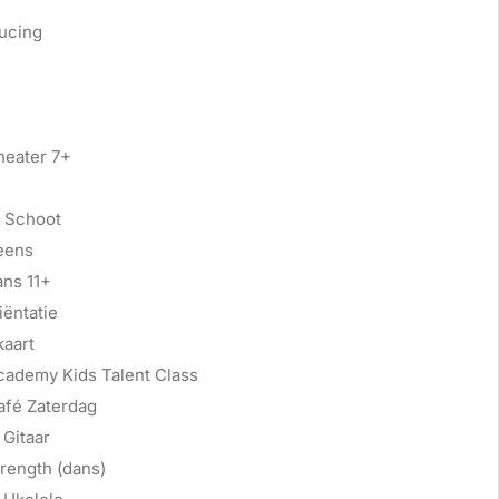
ucing
heater 7+
 Schoot
eens
ans 11+
ëntatie
kaart
cademy Kids Talent Class
afé Zaterdag
Gitaar
rength (dans)