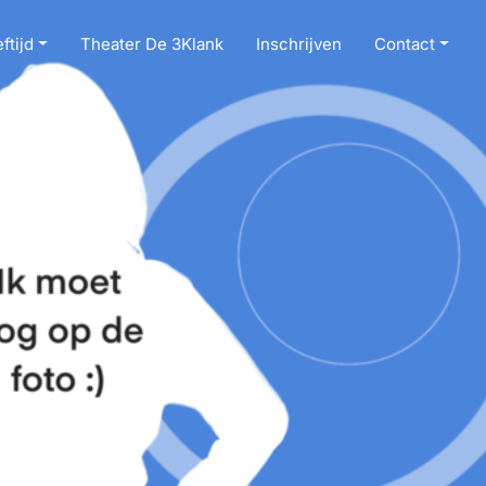
ftijd
Theater De 3Klank
Inschrijven
Contact