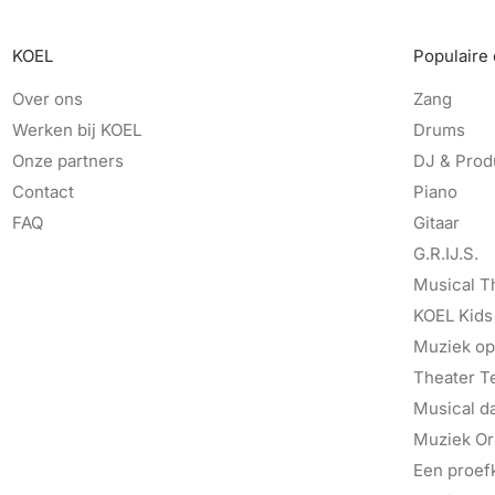
KOEL
Populaire
Over ons
Zang
Werken bij KOEL
Drums
Onze partners
DJ & Prod
Contact
Piano
FAQ
Gitaar
G.R.IJ.S.
Musical T
KOEL Kids
Muziek op
Theater T
Musical d
Muziek Ori
Een proef