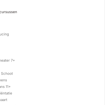
 cursussen
ucing
heater 7+
 Schoot
eens
ans 11+
ëntatie
kaart