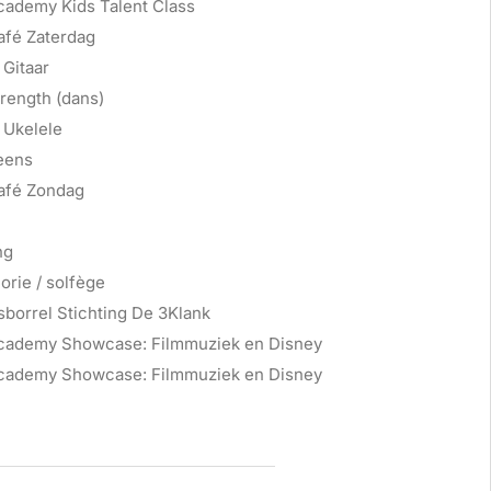
cademy Kids Talent Class
afé Zaterdag
Gitaar
rength (dans)
 Ukelele
eens
afé Zondag
ng
rie / solfège
borrel Stichting De 3Klank
cademy Showcase: Filmmuziek en Disney
cademy Showcase: Filmmuziek en Disney