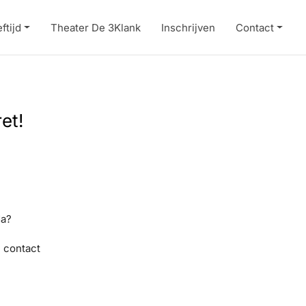
ftijd
Theater De 3Klank
Inschrijven
Contact
et!
da?
 contact