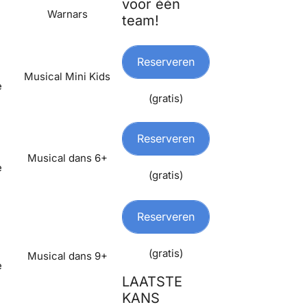
voor één
Warnars
team!
Reserveren
Musical Mini Kids
e
(gratis)
Reserveren
Musical dans 6+
e
(gratis)
Reserveren
(gratis)
Musical dans 9+
e
LAATSTE
KANS